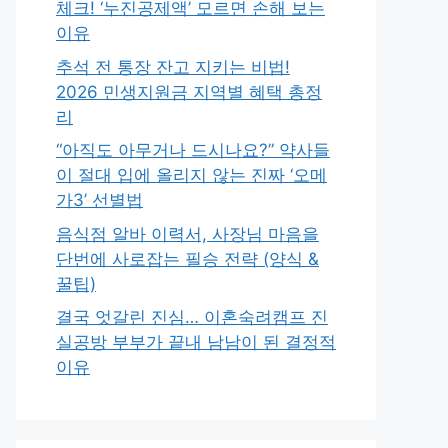
체크! ‘누진공제액’ 모르면 손해 보는
이유
추석 전 통장 잔고 지키는 비법!
2026 민생지원금 지역별 혜택 총정
리
“아직도 아무거나 드시나요?” 약사들
이 절대 입에 올리지 않는 진짜 ‘오메
가3’ 선별법
음식점 알바 이력서, 사장님 마음을
단번에 사로잡는 필승 전략 (양식 &
꿀팁)
결국 엇갈린 진심… 이혼숙려캠프 진
실공방 부부가 끝내 남남이 된 결정적
이유