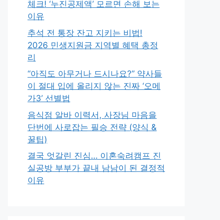
체크! ‘누진공제액’ 모르면 손해 보는
이유
추석 전 통장 잔고 지키는 비법!
2026 민생지원금 지역별 혜택 총정
리
“아직도 아무거나 드시나요?” 약사들
이 절대 입에 올리지 않는 진짜 ‘오메
가3’ 선별법
음식점 알바 이력서, 사장님 마음을
단번에 사로잡는 필승 전략 (양식 &
꿀팁)
결국 엇갈린 진심… 이혼숙려캠프 진
실공방 부부가 끝내 남남이 된 결정적
이유