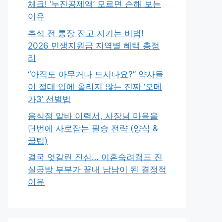
체크! ‘누진공제액’ 모르면 손해 보는
이유
추석 전 통장 잔고 지키는 비법!
2026 민생지원금 지역별 혜택 총정
리
“아직도 아무거나 드시나요?” 약사들
이 절대 입에 올리지 않는 진짜 ‘오메
가3’ 선별법
음식점 알바 이력서, 사장님 마음을
단번에 사로잡는 필승 전략 (양식 &
꿀팁)
결국 엇갈린 진심… 이혼숙려캠프 진
실공방 부부가 끝내 남남이 된 결정적
이유