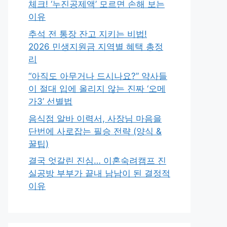
체크! ‘누진공제액’ 모르면 손해 보는
이유
추석 전 통장 잔고 지키는 비법!
2026 민생지원금 지역별 혜택 총정
리
“아직도 아무거나 드시나요?” 약사들
이 절대 입에 올리지 않는 진짜 ‘오메
가3’ 선별법
음식점 알바 이력서, 사장님 마음을
단번에 사로잡는 필승 전략 (양식 &
꿀팁)
결국 엇갈린 진심… 이혼숙려캠프 진
실공방 부부가 끝내 남남이 된 결정적
이유