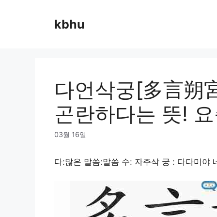
Skip
to
kbhu
content
다언삭궁[多言朔宮
곤란하다는 뜻! 요
03월 16일
다:많은 말씀:말씀 수: 자주삭 궁 : 다다미야