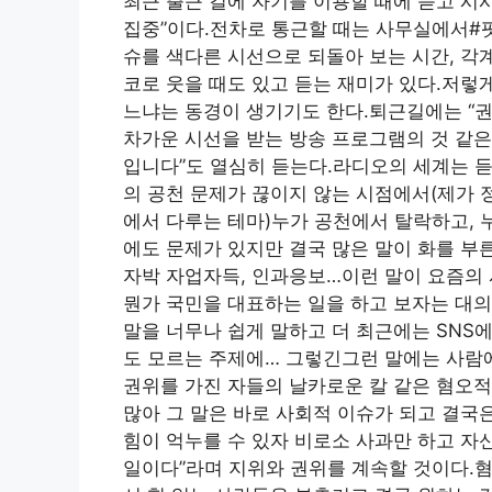
최근 출근 길에 자기를 이용할 때에 듣고 시
집중”이다.전차로 통근할 때는 사무실에서#팟
슈를 색다른 시선으로 되돌아 보는 시간, 각
코로 웃을 때도 있고 듣는 재미가 있다.저렇
느냐는 동경이 생기기도 한다.퇴근길에는 “권
차가운 시선을 받는 방송 프로그램의 것 같은데
입니다”도 열심히 듣는다.라디오의 세계는 듣
의 공천 문제가 끊이지 않는 시점에서(제가 
에서 다루는 테마)누가 공천에서 탈락하고, 
에도 문제가 있지만 결국 많은 말이 화를 부른 
자박 자업자득, 인과응보…이런 말이 요즘의 
뭔가 국민을 대표하는 일을 하고 보자는 대의
말을 너무나 쉽게 말하고 더 최근에는 SNS
도 모르는 주제에… 그렇긴그런 말에는 사람에
권위를 가진 자들의 날카로운 칼 같은 혐오
많아 그 말은 바로 사회적 이슈가 되고 결국
힘이 억누를 수 있자 비로소 사과만 하고 자
일이다”라며 지위와 권위를 계속할 것이다.