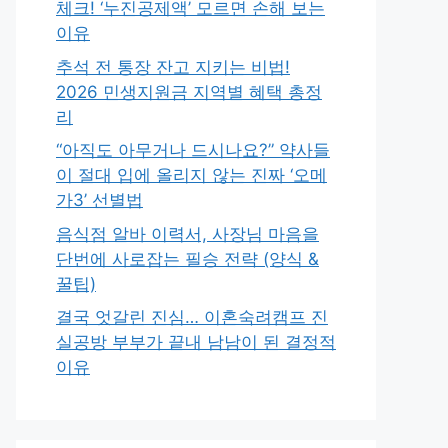
체크! ‘누진공제액’ 모르면 손해 보는
이유
추석 전 통장 잔고 지키는 비법!
2026 민생지원금 지역별 혜택 총정
리
“아직도 아무거나 드시나요?” 약사들
이 절대 입에 올리지 않는 진짜 ‘오메
가3’ 선별법
음식점 알바 이력서, 사장님 마음을
단번에 사로잡는 필승 전략 (양식 &
꿀팁)
결국 엇갈린 진심… 이혼숙려캠프 진
실공방 부부가 끝내 남남이 된 결정적
이유