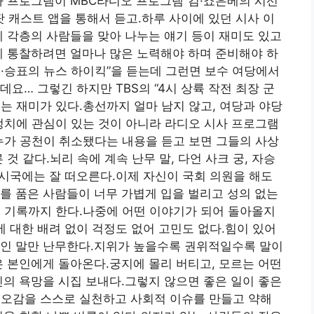
사 프로그램이 MBC라디오 프로그램”김·죠은베의 시선
 캐스트 앱을 통해서 듣고.하루 사이에 있던 시사 이
계 각층의 사람들을 맞아 나누는 얘기 등이 재미도 있고
게 통찰하려면 얼마나 많은 노력해야 하며 준비해야 하
·승표의 뉴스 하이킥”을 듣는데 그런면 보수 여당에서
요… 그렇긴 하지만 TBS의 “4시 상륙 작전 최장 군
는 재미가 있다.총선까지 얼마 남지 않고, 여당과 야당
정치에 관심이 있는 것이 아니라 라디오 시사 프로그램
누가 공천이 취소됐다는 내용을 듣고 보면 그들의 사상
것 같다.뇌리 속에 계속 난무 말, 다언 사크 궁, 자승
시국에는 잘 떠오른다.이제 자신이 국회 의원을 해도
를 품은 사람들이 너무 가볍게 입을 벌리고 성의 없는
에 기록까지 한다.나중에 어떤 이야기가 되어 돌아올지
 대한 배려 없이 걱정도 없어 고민도 없다.힘이 있어
적인 말만 난무한다.지위가 높을수록 권위적일수록 말이
은 본인에게 돌아온다.궁지에 몰리 버티고, 모르는 어떤
신의 욕망을 시집 보내다.그렇지 않으면 좋은 일이 좋은
혐오감을 스스로 실천하고 사회적 이슈를 만들고 약해