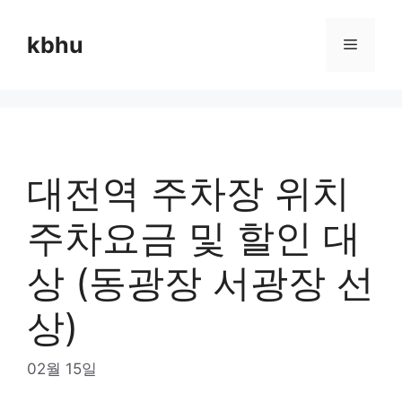
Skip
to
kbhu
Menu
content
대전역 주차장 위치
주차요금 및 할인 대
상 (동광장 서광장 선
상)
02월 15일