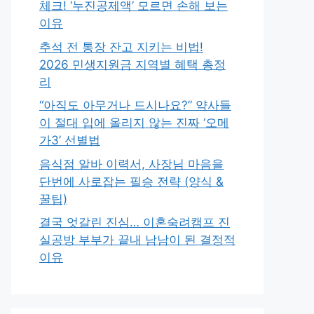
체크! ‘누진공제액’ 모르면 손해 보는
이유
추석 전 통장 잔고 지키는 비법!
2026 민생지원금 지역별 혜택 총정
리
“아직도 아무거나 드시나요?” 약사들
이 절대 입에 올리지 않는 진짜 ‘오메
가3’ 선별법
음식점 알바 이력서, 사장님 마음을
단번에 사로잡는 필승 전략 (양식 &
꿀팁)
결국 엇갈린 진심… 이혼숙려캠프 진
실공방 부부가 끝내 남남이 된 결정적
이유