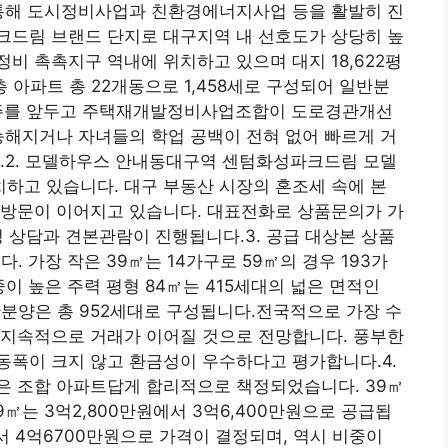
신을 통해 도시정비사업과 친환경에너지사업 등을 활발히 진
크드림 브랜드 단지로 대구지역 내 선호도가 상당히 높
촉촉지구 역내에 위치하고 있으며 대지 18,622평
5층 아파트 총 22개동으로 1,458세로 구성되어 일반분
입주를 앞두고 주택재개발정비사업조합이 도로경관개선
능해지거나 자녀들의 학업 공백이 전혀 없어 빠르게 거
다.2. 모델하우스 안내동대구역 센텀화성파크드림 모델
하고 있습니다. 대구 부동산 시장의 혼조세 속에 본
 방문이 이어지고 있습니다. 대표전화로 상품문의가 가
정 상담과 견본관람이 진행됩니다.3. 공급 대상본 상품
다. 가장 작은 39㎡는 14가구로 59㎡의 경우 193가
중이 높은 주력 평형 84㎡는 415세대의 넓은 면적인
반분양은 총 952세대로 구성됩니다.전국적으로 가장 수
 지속적으로 거래가 이어질 것으로 전망합니다. 풍부한
동폭이 크지 않고 환금성이 우수하다고 평가합니다.4.
은 조합 아파트답게 합리적으로 책정되었습니다. 39㎡
59㎡는 3억2,800만원에서 3억6,400만원으로 공급됩
서 4억6700만원으로 가격이 결정되며, 역시 비중이