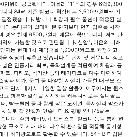
00만원에 공급됩니다. 아울러 111㎡의 경우 6억9,300
니다.84㎡ 기준 발코니 확장비는 2,500만원부터 가
 결정됐습니다. 발코니 확장과 필수 옵션이 적용된 실
니다.동대구역 일대에 본 단지보다 먼저 입주를 시작
 경우 현재 6500만원대 매물이 확인됩니다. 저희 단
 차익이 가능할 것으로 판단됩니다. 신암뉴타운의 미래
단지는 현재 1차 계약금을 1,000만원으로 한정하고
 상당히 낮추고 있습니다.5. 단지 및 커뮤니티 정보
넓은 인동거리 확보, 특화설계를 적용하여 채광과 통
파크, 파티오, 석가산 등의 테마파크를 다수 마련하여
핑과 여가, 문화 등 다양한 시설이 가득한 대규모 스
고도 단지 내에서 다양한 일상 활동이 이루어지는 원스
겁고 행복한 일상을 선사하는 커뮤니티로는 실내골프
, 탁구클럽 등과 함께 작은 도서관, 독서실과 맘스카
시설로 잘 갖춰져 있습니다.6. 평형 안내75㎡는
있습니다. 주방 캐비닛과 드레스룸, 발코니 등을 통해 편
판상형 구조로 세대 내에 다수의 환기창을 적용해 통기성
재나 취미방으로도 활용할 수 있습니다. 84㎡B 타입은