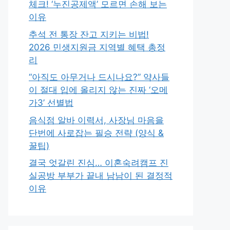
체크! ‘누진공제액’ 모르면 손해 보는
이유
추석 전 통장 잔고 지키는 비법!
2026 민생지원금 지역별 혜택 총정
리
“아직도 아무거나 드시나요?” 약사들
이 절대 입에 올리지 않는 진짜 ‘오메
가3’ 선별법
음식점 알바 이력서, 사장님 마음을
단번에 사로잡는 필승 전략 (양식 &
꿀팁)
결국 엇갈린 진심… 이혼숙려캠프 진
실공방 부부가 끝내 남남이 된 결정적
이유