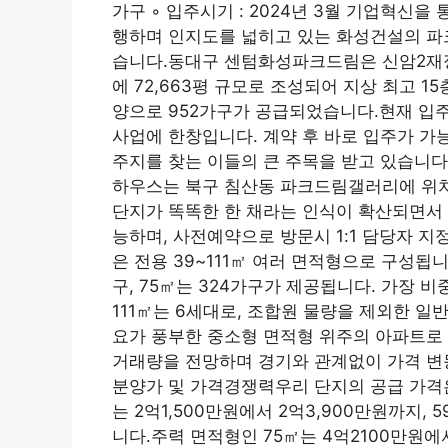
가구 ◦ 입주시기 : 2024년 3월 기업혁
행하며 인지도를 넓히고 있는 화성건설의 파
습니다.동대구 센텀화성파크드림은 신암2재정비 
에 72,663평 규모로 조성되어 지상 최고 1
양으로 952가구가 공급되었습니다.현재 
사업에 한창입니다. 계약 후 바로 입주가 가
주지를 찾는 이들의 큰 주목을 받고 있습니
하우스는 북구 침산동 파크드림갤러리에 위치
단지가 똑똑한 한 채라는 인식이 확산되면서
능하며, 사전예약으로 방문시 1:1 담당자 지
은 전용 39~111㎡ 여러 면적형으로 구성됩니
구, 75㎡는 324가구가 제공됩니다. 가장 비
111㎡는 6세대로, 조합원 물량을 제외한 일
요가 풍부한 중소형 면적형 위주의 아파트로
거래량을 전망하며 경기와 관계없이 가격 변
분양가 및 가격경쟁력우리 단지의 공급 가격
는 2억1,500만원에서 2억3,900만원까지, 
니다.주력 면적형인 75㎡는 4억2100만원에