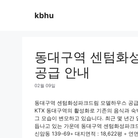
Skip
to
kbhu
content
동대구역 센텀화
공급 안내
02월 09일
동대구역 센텀화성파크드림 모델하우스 공급
KTX 동대구역의 활성화로 기존의 음식과 
그 모습이 변모하고 있습니다. 최근 몇 년간
듭나고 있는 가운데 동대구역 센텀화성파크드림에
신암동 139-69◦ 대지면적 : 18,622평 ◦ 연면적