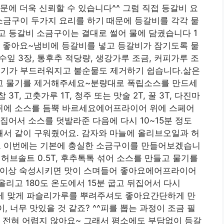
문에 더욱 신뢰할 수 있습니다^^ 그럼 직접 등갈비 요
소금구이 두가지 요리를 하기 때문에 등갈비를 각각 물
고 등갈비 소금구이는 결대로 썰어 물에 담궜습니다 1
더 좋아요~냄비에 등갈비를 넣고 등갈비가 잠기도록 물
계수잎 3장, 통후추 적당량, 생강가루 조금, 커피가루 조
 고기가 부드러워지고 불순물도 제거하기 쉽습니다.삶은
고 물기를 제거해주세요~분량대로 폭립소스를 만드세
 3T, 고춧가루 1T, 청주 또는 맛술 2T, 꿀 3T, 다진마
 앞뒤에 소스를 듬뿍 바르세요에어프라이어 위에 스페어
뒤집어서 소스를 덧발라준 다음에 다시 10~15분 정도
서 같이 구워줬어요. 감자와 마늘에 올리브오일과 허
 이번에는 기본에 충실한 소금구이를 만들어보겠습니
T, 허브솔트 0.5T, 후추톡톡 섞어 소스를 만들고 물기를
분이상 숙성시키면 맛이 스며들어 좋아요에어프라이어
리고 180도 온도에서 15분 굽고 뒤집어서 다시
향에 맞게 파슬리가루를 뿌려주셔도 좋아요간단하게 만
, 너무 맛있을 것 같죠? ^^피를 뽑는 과정이 조금 필
 전혀 어렵지 않아요~ 그래서 평소에도 부담없이 등갈