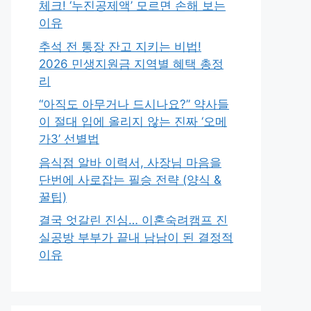
체크! ‘누진공제액’ 모르면 손해 보는
이유
추석 전 통장 잔고 지키는 비법!
2026 민생지원금 지역별 혜택 총정
리
“아직도 아무거나 드시나요?” 약사들
이 절대 입에 올리지 않는 진짜 ‘오메
가3’ 선별법
음식점 알바 이력서, 사장님 마음을
단번에 사로잡는 필승 전략 (양식 &
꿀팁)
결국 엇갈린 진심… 이혼숙려캠프 진
실공방 부부가 끝내 남남이 된 결정적
이유