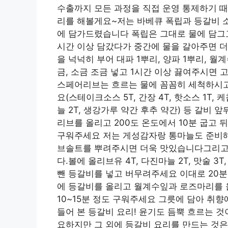
수출까지 모든 과정을 직접 운영 통제하기 때
리를 해볼게요~저는 바베큐 폭립과 등갈비 
에 담가드렸습니다 폭립은 그대로 물에 담그
시간 이상 담갔다가 중간에 물을 갈아주면 
을 넉넉히 부어 대파 1뿌리, 양파 1뿌리, 월
금, 소금 조금 넣고 1시간 이상 끓여주시면
스페어리브는 흐르는 물에 꼼꼼히 세척하시
요(스테이크소스 5T, 간장 4T, 핫소스 1T, 케찹
늘 2T, 생강가루 약간 후추 약간) 등 갈비
리브를 올리고 200도 온도에서 10분 굽고 
구워주세요 저는 게성감자랑 통마늘도 준비해
브솔트를 뿌려주시면 더욱 맛있습니다그리고
다.볼에 올리브유 4T, 다진마늘 2T, 맛술 3
뺀 등갈비를 넣고 버무려주세요 이대로 20
에 등갈비를 올리고 월계수잎과 로즈마리를 올
10~15분 정도 구워주세요 그릇에 담아 취
들어 본 등갈비 요리! 윤기도 듬뿍 흐르는 것이
요하지만 그 외에 등갈비 요리를 만드는 것은