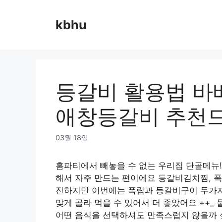
Skip
to
kbhu
content
등갈비 활용법 바
애창등갈비 추천
03월 18일
홈파티에서 빼놓을 수 없는 우리집 단골메뉴
해서 자주 만드는 편이에요 등갈비김치찜, 폭
진하지만 이번에는 폭립과 등갈비구이 두가
맞게 골라 먹을 수 있어서 더 좋았어요 ++
어떤 음식을 선택하셔도 만족스럽지 않을까 