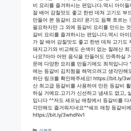
비 요리를 즐겨하시는 편입니다.역시 아이들
잘 배어 감칠맛도 좋고 한번 데쳐 고기도 
만들어 본 등갈비 요리! 윤기도 듬뿍 흐르는 것
필요하지만 그 외에 등갈비 요리를 만드는 것
갈비 요리를 즐겨하시는 편입니다.역시 아이
가 잘 배어 감칠맛도 좋고 한번 데쳐 고기도
돼지고기와 비교해도 손색이 없는 칠레산 최
나요?아마 어떤 음식을 만들어도 만족하실 거
문에 다양한 요리를 만들기에도 최적입니다 
에는 등갈비 김치찜을 해먹으려고 생각만해
하단 링크를 확인해주세요! https://bit.
산 최고급 등갈비를 사용하여 만든 등갈비 
하실 거예요.고기가 신선하고 냄새도 없고, 
입니다 ^^저도 셰프님 애창에서 등갈비를 
각만해도 즐거워지네요^^쉐프 애창 등갈비에
https://bit.ly/3whdNv1
Categories
미분류