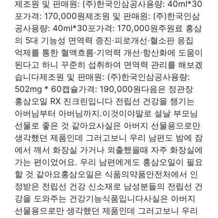
제조원 및 판매원: (주)한국인삼공사용량: 40ml*30
포가격: 170,000원제조원 및 판매원: (주)한국인삼
공사용량: 40ml*30포가격: 170,000원주원료 홍삼
의 5대 기능성 면역력 증진·피로개선·혈소판 응집
억제를 통한 혈액흐름·기억력 개선·항산화에 도움이
된다고 하니 꾸준히 섭취하여 면역력 관리를 해보겠
습니다제조원 및 판매원: (주)한국인삼공사용량:
502mg * 60캡슐가격: 190,000원다음은 정관장
홍삼오일 RX 진크린입니다 전립선 건강을 챙기는
아버님부터 아버님까지.이것이야말로 설날 부모님
선물로 좋은 것 같아요사실은 아버지 선물용으로만
생각했던 제품인데 그러고보니 우리 남편도 밤에 잠
에서 깨서 화장실 가거나 외출했을때 자주 화장실에
가는 편이었어요. 우리 남편에게도 홍삼오일이 필요
할 것 같아요홍삼오일은 식품의약품안전처에서 인
정받은 전립선 건강 신소재로 남성분들의 전립선 건
강을 도와주는 건강기능식품입니다사실은 아버지
선물용으로만 생각했던 제품인데 그러고보니 우리