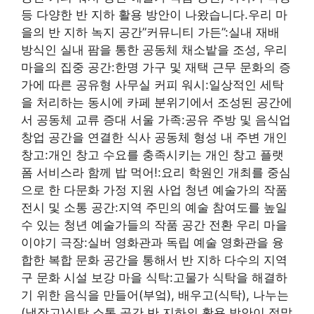
등 다양한 반 지하 활용 방안이 나왔습니다.우리 마
을의 반 지하 녹지 공간”커뮤니티 가든”:실내 재배
방식인 실내 팜을 통한 공동체 채소밭을 조성, 우리
마을의 집중 공간:한명 가구 및 재택 근무 문화의 증
가에 따른 공유형 사무실 커피 워시:일상적인 세탁
을 처리하는 동시에 카페 분위기에서 조성된 공간에
서 공동체 교류 증대 서울 가족:공유 주방 및 음식업
창업 공간을 연결한 식사 공동체 형성 내 주변 개인
창고:개인 창고 수요를 충족시키는 개인 창고 플랫
폼 서비스라 함께 밥 먹어!:요리 학원인 개최를 중심
으로 한 다문화 가정 지원 사업 청년 예술가의 작품
전시 및 소통 공간:지역 주민의 예술 참여도를 높일
수 있는 청년 예술가들의 작품 공간 전환 우리 마을
이야기 극장:실버 영화관과 독립 예술 영화관을 융
합한 복합 문화 공간을 통해서 반 지하 다수의 지역
구 문화 시설 보강 마을 식탁:고물가 식탁을 해결하
기 위한 음식을 만들어(부엌), 배우고(식탁), 나누는
(냉장고)식탁 소통 공간 반 지하의 활용 방안이 정말