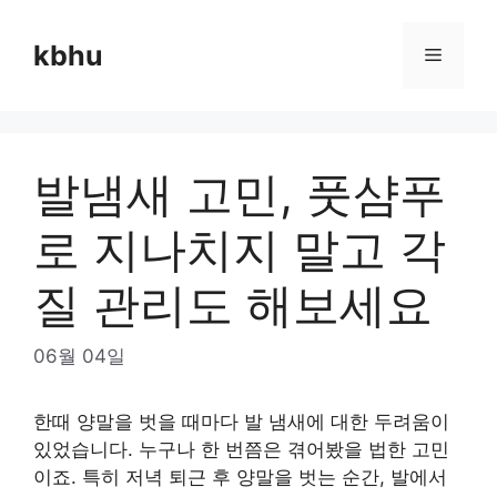
Skip
to
kbhu
Menu
content
발냄새 고민, 풋샴푸
로 지나치지 말고 각
질 관리도 해보세요
06월 04일
한때 양말을 벗을 때마다 발 냄새에 대한 두려움이
있었습니다. 누구나 한 번쯤은 겪어봤을 법한 고민
이죠. 특히 저녁 퇴근 후 양말을 벗는 순간, 발에서