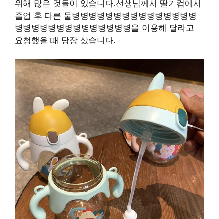
위해 많은 것들이 있습니다.선생님께서 딸기컵에서
졸업 후 다른 물병병병병병병병병병병병병병병병
병병병병병병병병병병병병병병을 이용해 달라고
요청했을 때 당장 샀습니다.