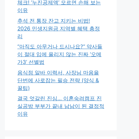
체크! ‘누진공제액’ 모르면 손해 보는
이유
추석 전 통장 잔고 지키는 비법!
2026 민생지원금 지역별 혜택 총정
리
“아직도 아무거나 드시나요?” 약사들
이 절대 입에 올리지 않는 진짜 ‘오메
가3’ 선별법
음식점 알바 이력서, 사장님 마음을
단번에 사로잡는 필승 전략 (양식 &
꿀팁)
결국 엇갈린 진심… 이혼숙려캠프 진
실공방 부부가 끝내 남남이 된 결정적
이유