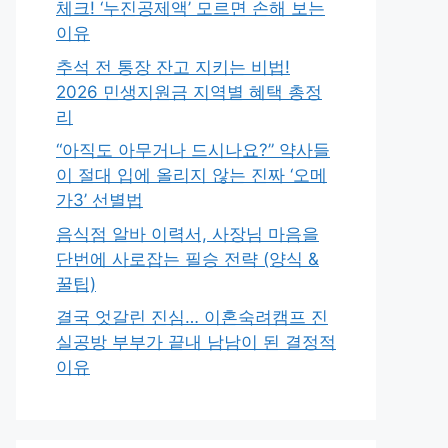
체크! ‘누진공제액’ 모르면 손해 보는
이유
추석 전 통장 잔고 지키는 비법!
2026 민생지원금 지역별 혜택 총정
리
“아직도 아무거나 드시나요?” 약사들
이 절대 입에 올리지 않는 진짜 ‘오메
가3’ 선별법
음식점 알바 이력서, 사장님 마음을
단번에 사로잡는 필승 전략 (양식 &
꿀팁)
결국 엇갈린 진심… 이혼숙려캠프 진
실공방 부부가 끝내 남남이 된 결정적
이유