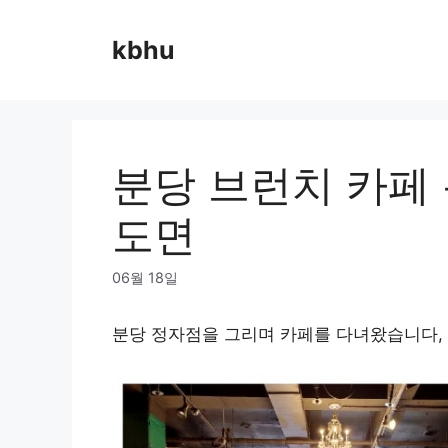
Skip
to
kbhu
content
분당 브런치 카페 
도면
06월 18일
분당 정자점을 그리며 카페를 다녀왔습니다,