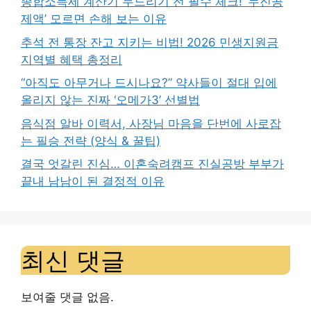
종합소득세 계산기 두드리기 전 필수 체크! ‘누진공
제액’ 모르면 손해 보는 이유
추석 전 통장 잔고 지키는 비법! 2026 민생지원금
지역별 혜택 총정리
“아직도 아무거나 드시나요?” 약사들이 절대 입에
올리지 않는 진짜 ‘오메가3’ 선별법
음식점 알바 이력서, 사장님 마음을 단번에 사로잡
는 필승 전략 (양식 & 꿀팁)
결국 엇갈린 진심… 이혼숙려캠프 진실공방 부부가
끝내 남남이 된 결정적 이유
최신 댓글
보여줄 댓글 없음.