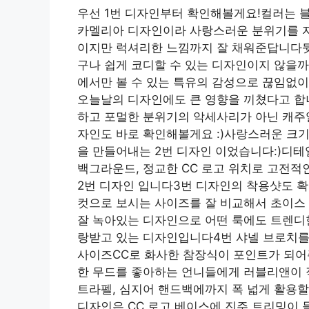
우선 1번 디자인부터 확인해볼게요!컬러는 
카멜리아 디자인이라 사랑스러운 분위기를 
이지만 럭셔리한 느낌까지 잘 채워준답니다뒷
구나 쉽게 코디할 수 있는 디자인이지 않을까
에서만 볼 수 있는 특유의 감성으로 끊임없이
오늘날의 디자인에도 큰 영향을 끼쳤다고 합
하고 포멀한 분위기의 악세사리가 아닌 캐주얼
자인도 바로 확인해볼게요 :)사랑스러운 크
을 만들어내는 2번 디자인 이었습니다:)디테
백그라운드, 정교한 CC 로고 위치로 고전적
2번 디자인 입니다3번 디자인의 착용샷도 확
컷으로 보시는 사이즈를 잘 비교해서 초이스
잘 녹아있는 디자인으로 어떤 룩에도 트렌디
랑받고 있는 디자인입니다4번 샤넬 브로치를
사이즈CC로 화사한 참장식이 포인트가 되
한 무드를 좋아하는 언니들에게 러블리앤이 적
트라펠, 심지어 핸드백에까지 폭 넓게 활용할
디자인은 CC 로고 베이스에 진주 트리밍이