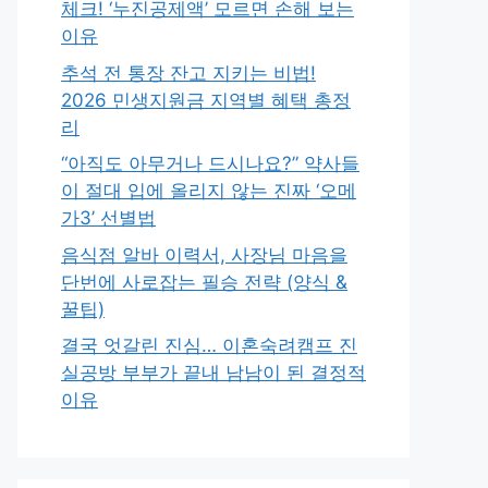
체크! ‘누진공제액’ 모르면 손해 보는
이유
추석 전 통장 잔고 지키는 비법!
2026 민생지원금 지역별 혜택 총정
리
“아직도 아무거나 드시나요?” 약사들
이 절대 입에 올리지 않는 진짜 ‘오메
가3’ 선별법
음식점 알바 이력서, 사장님 마음을
단번에 사로잡는 필승 전략 (양식 &
꿀팁)
결국 엇갈린 진심… 이혼숙려캠프 진
실공방 부부가 끝내 남남이 된 결정적
이유