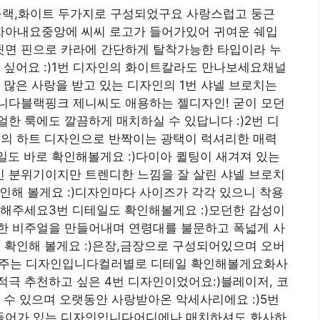
블랙,화이트 두가지로 구성되었구요 사랑스럽고 둥근
자아내요중앙에 씨씨 로고가 들어가있어 귀여운 쉐입
면 핀으로 카라에 간단하게 탈착가능한 타입이라 누
 싶어요 :)1번 디자인의 화이트칼라도 만나보세요채널
 많은 사랑을 받고 있는 디자인의 1번 샤넬 브로치는
니다블랙핑크 제니씨도 애용하는 젤디자인! 굳이 모던
한 룩에도 깔끔하게 매치하실 수 있답니다 :)2번 디
기의 하트 디자인으로 반짝이는 광택이 럭셔리한 매력
일도 바로 확인해볼게요 :)다이아 퀼팅이 새겨져 있는
인 분위기이지만 트렌디한 느낌을 잘 살린 샤넬 브로치
인해 볼게요 :)디자인마다 사이즈가 각각 있으니 착용
 해주세요3번 디테일도 확인해볼게요 :)모던한 감성이
한 비주얼을 만들어내며 연령대를 불문하고 폭넓게 사
 확인해 볼게요 :)은장,금장으로 구성되어있으며 오버
어주는 디자인입니다컬러별로 디테일 확인해볼게요화사
극 추천하고 싶은 4번 디자인이었어요:)블레이저, 코
 수 있으며 오랫동안 사랑받아온 악세사리에요 :)5번
 들어가 있는 디자인입니다어디에나 매치하셔도 화사하