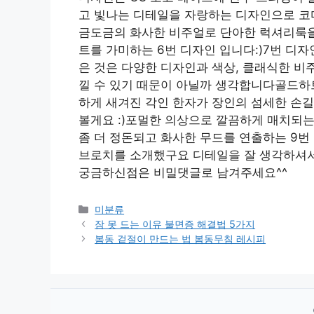
고 빛나는 디테일을 자랑하는 디자인으로 코
금도금의 화사한 비주얼로 단아한 럭셔리룩을
트를 가미하는 6번 디자인 입니다:)7번 디
은 것은 다양한 디자인과 색상, 클래식한 비
낄 수 있기 때문이 아닐까 생각합니다골드
하게 새겨진 각인 한자가 장인의 섬세한 손
볼게요 :)포멀한 의상으로 깔끔하게 매치
좀 더 정돈되고 화사한 무드를 연출하는 9번
브로치를 소개했구요 디테일을 잘 생각하셔서
궁금하신점은 비밀댓글로 남겨주세요^^
Categories
미분류
잠 못 드는 이유 불면증 해결법 5가지
봄동 겉절이 만드는 법 봄동무침 레시피