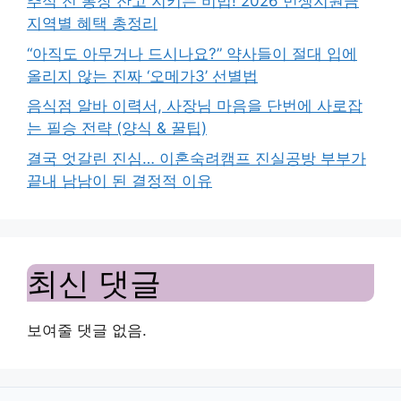
추석 전 통장 잔고 지키는 비법! 2026 민생지원금
지역별 혜택 총정리
“아직도 아무거나 드시나요?” 약사들이 절대 입에
올리지 않는 진짜 ‘오메가3’ 선별법
음식점 알바 이력서, 사장님 마음을 단번에 사로잡
는 필승 전략 (양식 & 꿀팁)
결국 엇갈린 진심… 이혼숙려캠프 진실공방 부부가
끝내 남남이 된 결정적 이유
최신 댓글
보여줄 댓글 없음.