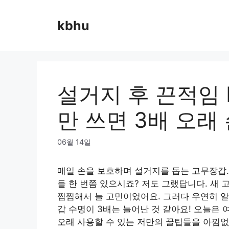
Skip
to
kbhu
content
설거지 후 끈적임 
만 쓰면 3배 오래
06월 14일
매일 손을 보호하며 설거지를 돕는 고무장갑.
들 한 번쯤 있으시죠? 저도 그랬답니다. 새
찝찝해서 늘 고민이었어요. 그러다 우연히 알
갑 수명이 3배는 늘어난 것 같아요! 오늘은
오래 사용할 수 있는 저만의 꿀팁들을 아낌