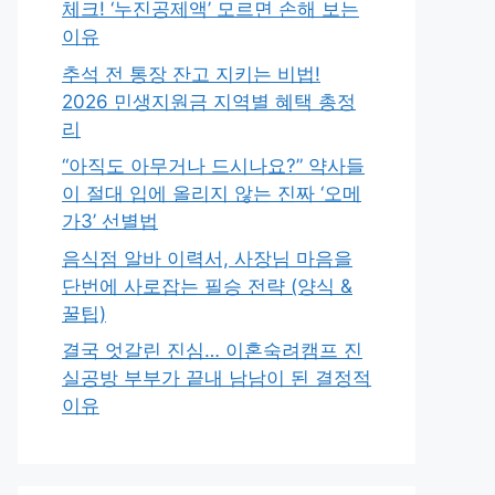
체크! ‘누진공제액’ 모르면 손해 보는
이유
추석 전 통장 잔고 지키는 비법!
2026 민생지원금 지역별 혜택 총정
리
“아직도 아무거나 드시나요?” 약사들
이 절대 입에 올리지 않는 진짜 ‘오메
가3’ 선별법
음식점 알바 이력서, 사장님 마음을
단번에 사로잡는 필승 전략 (양식 &
꿀팁)
결국 엇갈린 진심… 이혼숙려캠프 진
실공방 부부가 끝내 남남이 된 결정적
이유