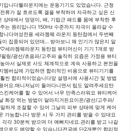
기기입니다웰라운지에는 운동기기도 있었습니다. 근청
전류가 잘 흐르도록 겔을 부착하여 자극하고 싶은 신
상태에서 엉덩이, 배, 기립근 패드를 몸에 부착한 후
주는 원리입니다 150Hz 수준까지 자극이 올라갈 수
당합니다여성전용 세라젬웨 라운지 동탄점에서 두번째
이 집중되어 있던데… 받아보니 왜 인기가 많은지 알
요♡세라젬웨라운지 동탄점 뷰티머신이 기기 1개로 받
온/필링/광선/초음파/고주파 솔직히 요즘은 가정용 뷰티
 높아서 실제로 사도 체계적으로 계속 사용하고 본전을
란지멤버십에 가입하면 합리적인 비용으로 뷰티기기를
 훨씬 합리적이었습니다앞 설명서에 사용시간 및 방법
쉬웠어요.매니저님이 돌아다니면서 팁도 알려주세요탄
토탈 스킨케어를 할 수 있어서 너무 만족스러워요 뷰티케어
날 화장 먹는 방법이 달라지거든요이온/광선/고주파/
밀하게 조절할 수 있어 그날의 피부 상태에 맞게 케어
문 가능합니다 방문 시 두 가지 관리를 받을 수 있대요
를 각각 30분씩 받으며 더 예뻐지네요.관리를 받고 나갈
앱으로도 예약할 수 있습니다전국에 단2개뿐인 합리적