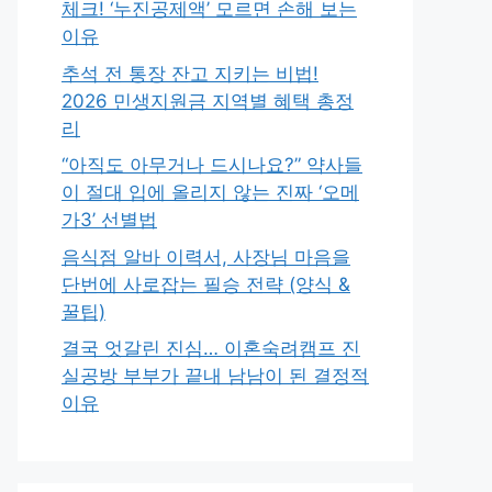
체크! ‘누진공제액’ 모르면 손해 보는
이유
추석 전 통장 잔고 지키는 비법!
2026 민생지원금 지역별 혜택 총정
리
“아직도 아무거나 드시나요?” 약사들
이 절대 입에 올리지 않는 진짜 ‘오메
가3’ 선별법
음식점 알바 이력서, 사장님 마음을
단번에 사로잡는 필승 전략 (양식 &
꿀팁)
결국 엇갈린 진심… 이혼숙려캠프 진
실공방 부부가 끝내 남남이 된 결정적
이유