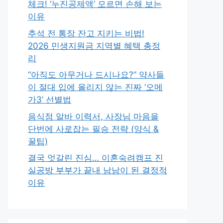
체크! ‘누진공제액’ 모르면 손해 보는
이유
추석 전 통장 잔고 지키는 비법!
2026 민생지원금 지역별 혜택 총정
리
“아직도 아무거나 드시나요?” 약사들
이 절대 입에 올리지 않는 진짜 ‘오메
가3’ 선별법
음식점 알바 이력서, 사장님 마음을
단번에 사로잡는 필승 전략 (양식 &
꿀팁)
결국 엇갈린 진심… 이혼숙려캠프 진
실공방 부부가 끝내 남남이 된 결정적
이유