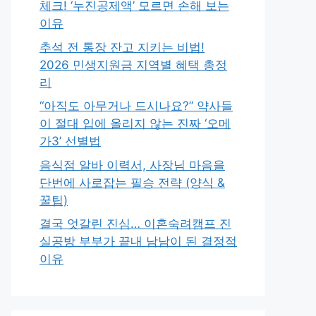
체크! ‘누진공제액’ 모르면 손해 보는
이유
추석 전 통장 잔고 지키는 비법!
2026 민생지원금 지역별 혜택 총정
리
“아직도 아무거나 드시나요?” 약사들
이 절대 입에 올리지 않는 진짜 ‘오메
가3’ 선별법
음식점 알바 이력서, 사장님 마음을
단번에 사로잡는 필승 전략 (양식 &
꿀팁)
결국 엇갈린 진심… 이혼숙려캠프 진
실공방 부부가 끝내 남남이 된 결정적
이유