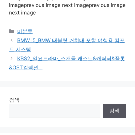
imageprevious image next imageprevious image
next image
Categories
미분류
BMW i5_BMW 태블릿 거치대 포함 여행용 컴포
트 시스템
KBS2_일요드라마_스캔들 캐스트&캐릭터&플롯
&OST컬렉션…
검색
검색