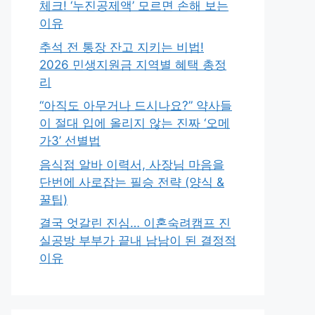
체크! ‘누진공제액’ 모르면 손해 보는
이유
추석 전 통장 잔고 지키는 비법!
2026 민생지원금 지역별 혜택 총정
리
“아직도 아무거나 드시나요?” 약사들
이 절대 입에 올리지 않는 진짜 ‘오메
가3’ 선별법
음식점 알바 이력서, 사장님 마음을
단번에 사로잡는 필승 전략 (양식 &
꿀팁)
결국 엇갈린 진심… 이혼숙려캠프 진
실공방 부부가 끝내 남남이 된 결정적
이유