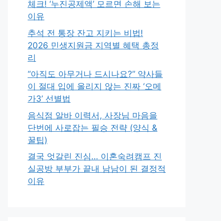
체크! ‘누진공제액’ 모르면 손해 보는
이유
추석 전 통장 잔고 지키는 비법!
2026 민생지원금 지역별 혜택 총정
리
“아직도 아무거나 드시나요?” 약사들
이 절대 입에 올리지 않는 진짜 ‘오메
가3’ 선별법
음식점 알바 이력서, 사장님 마음을
단번에 사로잡는 필승 전략 (양식 &
꿀팁)
결국 엇갈린 진심… 이혼숙려캠프 진
실공방 부부가 끝내 남남이 된 결정적
이유