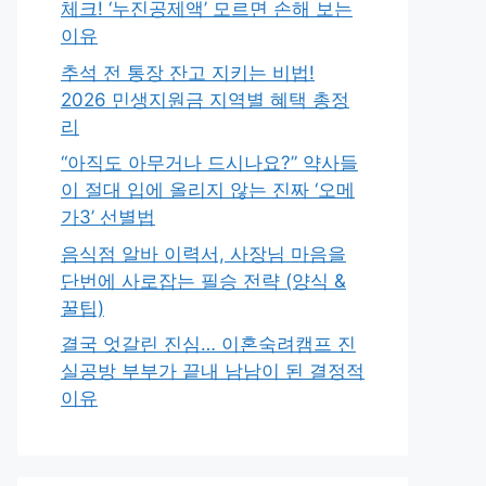
체크! ‘누진공제액’ 모르면 손해 보는
이유
추석 전 통장 잔고 지키는 비법!
2026 민생지원금 지역별 혜택 총정
리
“아직도 아무거나 드시나요?” 약사들
이 절대 입에 올리지 않는 진짜 ‘오메
가3’ 선별법
음식점 알바 이력서, 사장님 마음을
단번에 사로잡는 필승 전략 (양식 &
꿀팁)
결국 엇갈린 진심… 이혼숙려캠프 진
실공방 부부가 끝내 남남이 된 결정적
이유