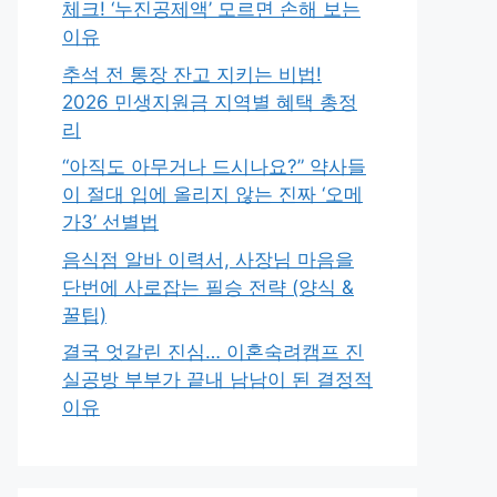
체크! ‘누진공제액’ 모르면 손해 보는
이유
추석 전 통장 잔고 지키는 비법!
2026 민생지원금 지역별 혜택 총정
리
“아직도 아무거나 드시나요?” 약사들
이 절대 입에 올리지 않는 진짜 ‘오메
가3’ 선별법
음식점 알바 이력서, 사장님 마음을
단번에 사로잡는 필승 전략 (양식 &
꿀팁)
결국 엇갈린 진심… 이혼숙려캠프 진
실공방 부부가 끝내 남남이 된 결정적
이유