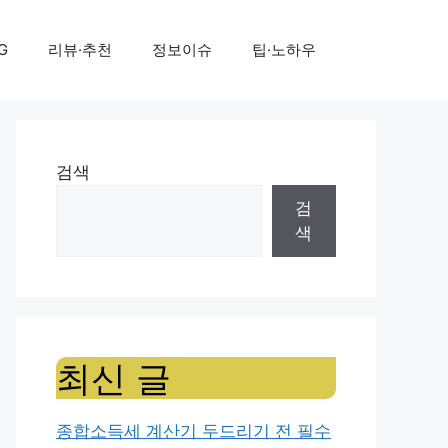
G
리뷰·추천
정보이슈
팁·노하우
검색
검
색
최신 글
종합소득세 계산기 두드리기 전 필수