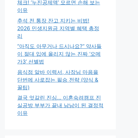
체크! ‘누진공제액’ 모르면 손해 보는
이유
추석 전 통장 잔고 지키는 비법!
2026 민생지원금 지역별 혜택 총정
리
“아직도 아무거나 드시나요?” 약사들
이 절대 입에 올리지 않는 진짜 ‘오메
가3’ 선별법
음식점 알바 이력서, 사장님 마음을
단번에 사로잡는 필승 전략 (양식 &
꿀팁)
결국 엇갈린 진심… 이혼숙려캠프 진
실공방 부부가 끝내 남남이 된 결정적
이유