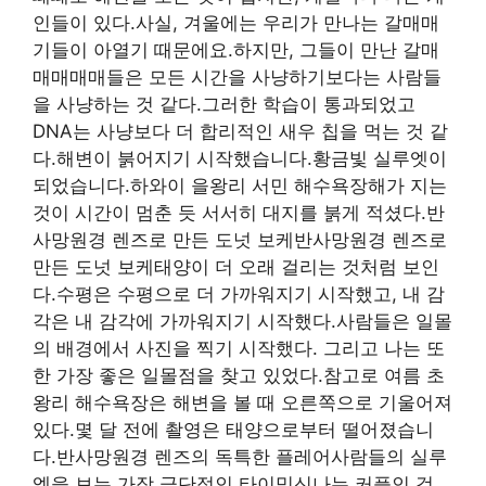
인들이 있다.사실, 겨울에는 우리가 만나는 갈매매
기들이 아열기 때문에요.하지만, 그들이 만난 갈매
매매매매들은 모든 시간을 사냥하기보다는 사람들
을 사냥하는 것 같다.그러한 학습이 통과되었고
DNA는 사냥보다 더 합리적인 새우 칩을 먹는 것 같
다.해변이 붉어지기 시작했습니다.황금빛 실루엣이
되었습니다.하와이 을왕리 서민 해수욕장해가 지는
것이 시간이 멈춘 듯 서서히 대지를 붉게 적셨다.반
사망원경 렌즈로 만든 도넛 보케반사망원경 렌즈로
만든 도넛 보케태양이 더 오래 걸리는 것처럼 보인
다.수평은 수평으로 더 가까워지기 시작했고, 내 감
각은 내 감각에 가까워지기 시작했다.사람들은 일몰
의 배경에서 사진을 찍기 시작했다. 그리고 나는 또
한 가장 좋은 일몰점을 찾고 있었다.참고로 여름 초
왕리 해수욕장은 해변을 볼 때 오른쪽으로 기울어져
있다.몇 달 전에 촬영은 태양으로부터 떨어졌습니
다.반사망원경 렌즈의 독특한 플레어사람들의 실루
엣을 보는 가장 극단적인 타이밍신나는 커플인 것