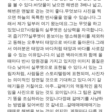
을 볼 수 있다.바닷물이 낮으면 해변은 3배나 넓고,
해변은 맨발로 걷는 것이 좋다.무엇보다 사진을 찍
으면 하늘의 독특한 반사율을 얻을 수 있습니다.그
래서 제가 일부러 여기 왔는데요.그는 무엇을 하고
있었나요?사람들의 실루엣은 상상력을 자극합니다.
귀 줍기???실루엣이 돋보이는 명소해돋이를 제외하
고 동해는 오후부터 태양으로 바다로 돌아온다.그래
서 여러분은 태양과 바다처럼 태양과 바다를 사로잡
을 수 있는 이유입니다.이 넓은 백라이트와 함께 올
때마다 반사 망원경을 가지고 있지만 이미지 품질은
다소 낮아서 실루엣으로 표현될 수 있다.서 있는 그
림자처럼, 사람들은 스토리텔링에 표현되며, 사진자
는 의미적인 장면일 것으로 기대하고 있다.여기 갈
매기들은 거칠어요. 아주…갈매기의 역동적인 움직
임을 사진으로 담는 것도 묘미입니다.그 팁은 갈매
기 똥을 조심하라는 것입니다깡패 갈매기를 사냥하
는 방법을 잊어버린 것 같네요…갈매매매매매기는
때때로 해변을 보는 것이 쉽지만, 계절마다 다른 개