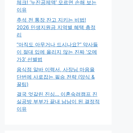
체크! ‘누진공제액’ 모르면 손해 보는
이유
추석 전 통장 잔고 지키는 비법!
2026 민생지원금 지역별 혜택 총정
리
“아직도 아무거나 드시나요?” 약사들
이 절대 입에 올리지 않는 진짜 ‘오메
가3’ 선별법
음식점 알바 이력서, 사장님 마음을
단번에 사로잡는 필승 전략 (양식 &
꿀팁)
결국 엇갈린 진심… 이혼숙려캠프 진
실공방 부부가 끝내 남남이 된 결정적
이유