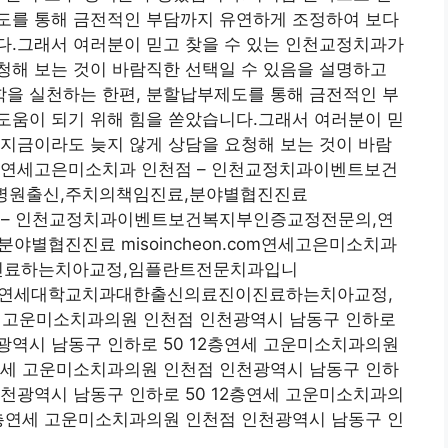
도를 통해 금전적인 부담까지 유연하게 조정하여 보다
다.그래서 여러분이 믿고 찾을 수 있는 인천교정치과가
청해 보는 것이 바람직한 선택일 수 있음을 설명하고
을 실천하는 한편, 분할납부제도를 통해 금전적인 부
도움이 되기 위해 힘을 쏟았습니다.그래서 여러분이 믿
지금이라도 늦지 않게 상담을 요청해 보는 것이 바람
다.연세고은미소치과 인천점 – 인천교정치과이벤트보건
병원출신,주치의책임진료,분야별협진진료
인천점 – 인천교정치과이벤트보건복지부인증교정전문의,연
별협진진료 misoincheon.com연세고은미소치과
료하는치아교정,임플란트전문치과입니
원인천연세대학교치과대한출신의료진이진료하는치아교정,
연세 고운미소치과의원 인천점 인천광역시 남동구 인하로
광역시 남동구 인하로 50 12층연세 고운미소치과의원
층연세 고운미소치과의원 인천점 인천광역시 남동구 인하
인천광역시 남동구 인하로 50 12층연세 고운미소치과의
2층연세 고운미소치과의원 인천점 인천광역시 남동구 인