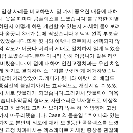
 임상 사례를 비교하면서 몇 가지 중요한 내용에 대해
 덧니 “웃을 때마다 콤플렉스를 느꼈습니다”불규칙한 치열
하면서 어떻게 하면 개선할 수 있는지 자세히 물어보려
다.송곳니 3개가 눈에 띄었습니다.위턱의 왼쪽 부분을
 있었습니다.또한 윗니와 아랫니 모두에서 선택되지 않
의 각도가 어긋나 버려서 제대로 일치하지 않게 되었습
처럼 보였습니다.뿐만 아니라 상하 어금니가 같은 라인
 버렸습니다.이 점에 대하여 인천교정치과는 우선 치열
게 하기로 결정하여 소구치를 안전하게 제거하였습니
적당히 가라앉았어요.게다가 윗니와 아랫니의 배열도
중심선의 불일치까지도 효과적으로 개선시킬 수 있었
서 서로 맞물리게 되었습니다.그러면서 맞물림이 더욱
습니다.악궁의 형태도 자연스러운 U자형으로 이상적
고 하셨어요.그래서 보이지 않는 혀 쪽 방향에 고정
 마무리했습니다. Case 2. 돌출입 ” 튀어나와 있는
가지로 본인의 외모에 대해 오랫동안 콤플렉스를 느꼈
천 교정 치과에서는 엑스레이로 자세한 증상을 관찰해