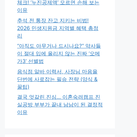
체크! ‘누진공제액’ 모르면 손해 보는
이유
추석 전 통장 잔고 지키는 비법!
2026 민생지원금 지역별 혜택 총정
리
“아직도 아무거나 드시나요?” 약사들
이 절대 입에 올리지 않는 진짜 ‘오메
가3’ 선별법
음식점 알바 이력서, 사장님 마음을
단번에 사로잡는 필승 전략 (양식 &
꿀팁)
결국 엇갈린 진심… 이혼숙려캠프 진
실공방 부부가 끝내 남남이 된 결정적
이유