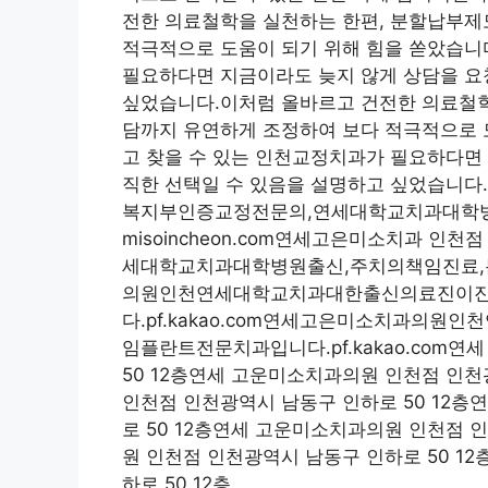
전한 의료철학을 실천하는 한편, 분할납부제
적극적으로 도움이 되기 위해 힘을 쏟았습니
필요하다면 지금이라도 늦지 않게 상담을 요
싶었습니다.이처럼 올바르고 건전한 의료철학
담까지 유연하게 조정하여 보다 적극적으로 
고 찾을 수 있는 인천교정치과가 필요하다면 
직한 선택일 수 있음을 설명하고 싶었습니
복지부인증교정전문의,연세대학교치과대학
misoincheon.com연세고은미소치과 
세대학교치과대학병원출신,주치의책임진료,분야
의원인천연세대학교치과대한출신의료진이진
다.pf.kakao.com연세고은미소치과의
임플란트전문치과입니다.pf.kakao.com
50 12층연세 고운미소치과의원 인천점 인천
인천점 인천광역시 남동구 인하로 50 12
로 50 12층연세 고운미소치과의원 인천점 
원 인천점 인천광역시 남동구 인하로 50 1
하로 50 12층