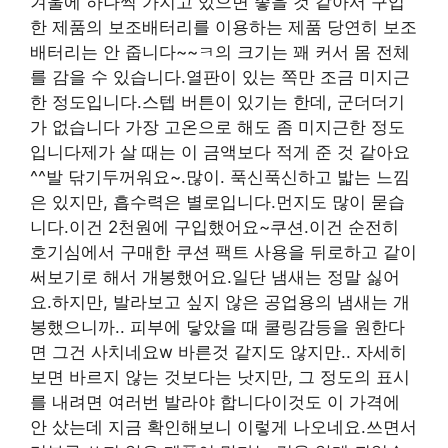
겨울에 하나씩 가지고 있으면 좋을 것 같아서 구입
한 제품의 보조배터리를 이용하는 제품 당연히 보조
배터리는 안 줍니다~~ㅋ의 크기는 꽤 커서 몸 전체
를 감을 수 있습니다.열판이 있는 쪽만 조금 미지근
한 정도입니다.스텝 버튼이 있기는 한데, 군더더기
가 없습니다 가장 고온으로 해도 좀 미지근한 정도
입니다제가 살 때는 이 금액보다 적게 준 것 같아요
^^발 닦기두꺼워요~.많이. 푹신푹신하고 밟는 느낌
은 있지만, 흡수력은 별로입니다.먼지도 많이 묻습
니다.이건 2천원에 구입했어요~쿠션.이건 순전히
호기심에서 구매한 쿠션 팩트 사용을 뒤로하고 같이
써보기로 해서 개봉했어요.일단 냄새는 정말 싫어
요.하지만, 발라보고 싶지 않은 공업용의 냄새는 개
봉했으니까.. 피부에 닿았을 때 쿨링감등을 원한다
면 그건 사치네요w 바른것 같지도 않지만.. 자세히
보면 바르지 않는 것보다는 낫지만, 그 정도의 표시
를 내려면 여러번 발라야 합니다이것도 이 가격에
안 샀는데 지금 확인해보니 이렇게 나오네요.쓰면서