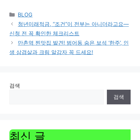
Categories
BLOG
청년미래적금, “조건”이 전부는 아니더라고요—
신청 전 꼭 확인한 체크리스트
만촌역 찐맛집 발견! 범어동 숨은 보석 ‘한주’, 인
생 삼겹살과 크림 알감자 꼭 드세요!
검색
검색
최신 글