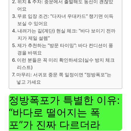
위치 & 주차: 중문에서 출발해도 동선이 괜찮았
어요
무료 입장 조건: “다자녀 우대카드” 챙기면 이득
보실 수 있어요
내려가는 길(계단) 현실 체크: “바다 보이기 전까
지가 제일 설렘”
제가 추천하는 “방문 타이밍”: 바다 컨디션이 풍
경을 바꿔요
이런 분들은 꼭 미리 확인하세요(실수 방지 체크
리스트)
마무리: 서귀포 중문 쪽 일정이면 “정방폭포”는
넣고 가세요
정방폭포가 특별한 이유:
“바다로 떨어지는 폭
포”가 진짜 다르더라