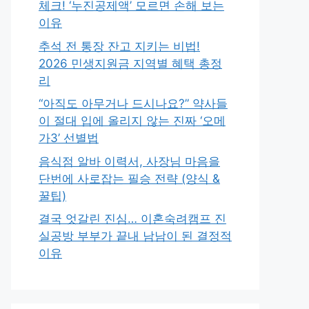
체크! ‘누진공제액’ 모르면 손해 보는
이유
추석 전 통장 잔고 지키는 비법!
2026 민생지원금 지역별 혜택 총정
리
“아직도 아무거나 드시나요?” 약사들
이 절대 입에 올리지 않는 진짜 ‘오메
가3’ 선별법
음식점 알바 이력서, 사장님 마음을
단번에 사로잡는 필승 전략 (양식 &
꿀팁)
결국 엇갈린 진심… 이혼숙려캠프 진
실공방 부부가 끝내 남남이 된 결정적
이유