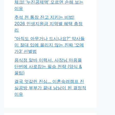
체크! ‘누진공제액’ 모르면 손해 보는
이유
추석 전 통장 잔고 지키는 비법!
2026 민생지원금 지역별 혜택 총정
리
“아직도 아무거나 드시나요?” 약사들
이 절대 입에 올리지 않는 진짜 ‘오메
가3’ 선별법
음식점 알바 이력서, 사장님 마음을
단번에 사로잡는 필승 전략 (양식 &
꿀팁)
결국 엇갈린 진심… 이혼숙려캠프 진
실공방 부부가 끝내 남남이 된 결정적
이유