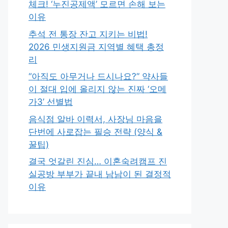
체크! ‘누진공제액’ 모르면 손해 보는
이유
추석 전 통장 잔고 지키는 비법!
2026 민생지원금 지역별 혜택 총정
리
“아직도 아무거나 드시나요?” 약사들
이 절대 입에 올리지 않는 진짜 ‘오메
가3’ 선별법
음식점 알바 이력서, 사장님 마음을
단번에 사로잡는 필승 전략 (양식 &
꿀팁)
결국 엇갈린 진심… 이혼숙려캠프 진
실공방 부부가 끝내 남남이 된 결정적
이유