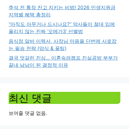
추석 전 통장 잔고 지키는 비법! 2026 민생지원금
지역별 혜택 총정리
“아직도 아무거나 드시나요?” 약사들이 절대 입에
올리지 않는 진짜 ‘오메가3’ 선별법
음식점 알바 이력서, 사장님 마음을 단번에 사로잡
는 필승 전략 (양식 & 꿀팁)
결국 엇갈린 진심… 이혼숙려캠프 진실공방 부부가
끝내 남남이 된 결정적 이유
최신 댓글
보여줄 댓글 없음.