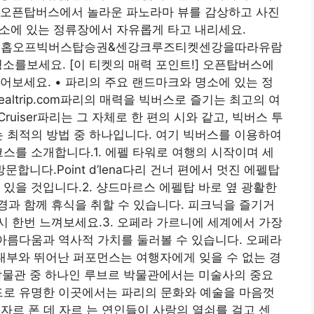
] 오픈탑버스에서 놀라운 파노라마 뷰를 감상하고 사진
명소에 있는 정류장에서 자유롭게 타고 내리세요.
스-파리홉온홉오프빅버스탑승권&센강크루즈티켓센강을따라유람
보세요. [이 티켓의 매력 포인트!] 오픈탑버스에
어보세요. • 파리의 주요 랜드마크와 명소에 있는 정
ealtrip.com파리의 매력을 빅버스로 즐기는 최고의 여
ver Cruiser파리는 그 자체로 한 편의 시와 같고, 빅버스 투
는 최적의 방법 중 하나입니다. 여기 빅버스를 이용하여
코스를 소개합니다.1. 에펠 타워로 여행의 시작이며 세
합니다.Point d’lena다리 건너 편에서 멋진 에펠탑
 있을 것입니다.2. 샹드마르스 에펠탑 바로 옆 광활한
과 함께 휴식을 취할 수 있습니다. 피크닉을 즐기거
 한번 느껴보세요.3. 오페라 가르니에 세계에서 가장
 아름다움과 역사적 가치를 둘러볼 수 있습니다. 오페라
부와 뛰어난 퍼포먼스는 여행자에게 잊을 수 없는 경
 박물관 중 하나인 루브르 박물관에서는 미술사의 중요
드로 유명한 이곳에서는 파리의 문화와 예술을 마음껏
데 자르 폰 데 자르 는 연인들이 사랑의 열쇠를 걸고 센