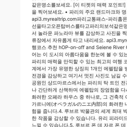
같은명소를보세요. [이 티켓의 매력 포인트!
을 찍어보세요. • 파리의 주요 랜드마크와 
api3.myrealtrip.com파리교통패
선을타고오픈탑버스를타고파리의보석같은명소를
서 놀라운 파노라마 뷰를 감상하고 사진을 찍
류장에서 자유롭게 타고 내리세요. api3.myr
행코스 추천 hOP-on-off and Seiene Ri
어는 이 도시의 아름다움을 한눈에 볼 수 있
파리의 매력을 만끽할 수 있는 최고의 여행 
계에서 가장 유명한 상징의 1개인 에펠탑을 방문
전경을 감상하고 여기서 멋진 사진도 남길 수
공원인 샹드마르스에서는 파리의 탁 트인 전경
나 간단하게 산책하며 에펠탑의 장엄함을 다시
화려한 오페라 하우스 중 하나로, 그 건축적
가르니에(オペラガルのニエ内部)의 화려한 내
험을 줍니다.4. 루브르 박물관의 세계 최대
한 작품을 감상할 수 있습니다. 유리 피라미
느낄 수 있습니다.5. 루브르 폰 데 자르 폰 