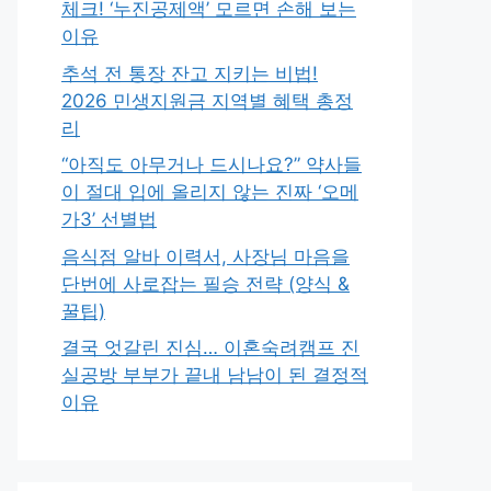
체크! ‘누진공제액’ 모르면 손해 보는
이유
추석 전 통장 잔고 지키는 비법!
2026 민생지원금 지역별 혜택 총정
리
“아직도 아무거나 드시나요?” 약사들
이 절대 입에 올리지 않는 진짜 ‘오메
가3’ 선별법
음식점 알바 이력서, 사장님 마음을
단번에 사로잡는 필승 전략 (양식 &
꿀팁)
결국 엇갈린 진심… 이혼숙려캠프 진
실공방 부부가 끝내 남남이 된 결정적
이유