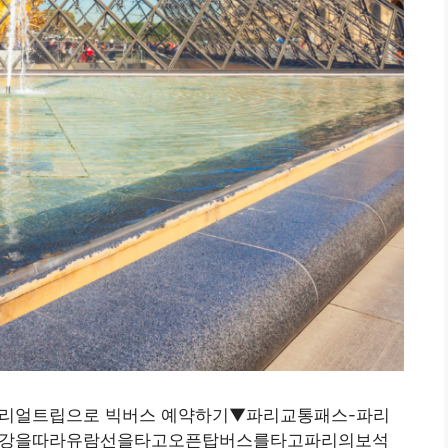
 마이리얼트립으로 빅버스 예약하기▼파리교통패스-파리
센강을따라유람선을타고오픈탑버스를타고파리의보석