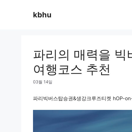
Skip
to
kbhu
content
파리의 매력을 빅
여행코스 추천
03월 14일
파리빅버스탑승권&생강크루즈티켓 hOP-on-off an