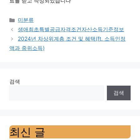
료를 받고 작성되었습니다
Categories
미분류
생애최초특별공급자격조건자산소득기준정보
2024년 차상위계층 조건 및 혜택(ft. 소득인정
액과 중위소득)
검색
검색
최신 글