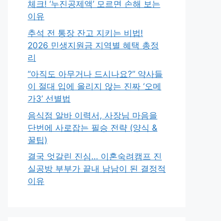
체크! ‘누진공제액’ 모르면 손해 보는
이유
추석 전 통장 잔고 지키는 비법!
2026 민생지원금 지역별 혜택 총정
리
“아직도 아무거나 드시나요?” 약사들
이 절대 입에 올리지 않는 진짜 ‘오메
가3’ 선별법
음식점 알바 이력서, 사장님 마음을
단번에 사로잡는 필승 전략 (양식 &
꿀팁)
결국 엇갈린 진심… 이혼숙려캠프 진
실공방 부부가 끝내 남남이 된 결정적
이유