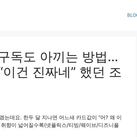
BLO
I 구독도 아끼는 방법…
“이건 진짜네” 했던 조
겠는데요. 한두 달 지나면 어느새 카드값이 “어? 왜 이
T는 취향이 넓어질수록(넷플릭스/티빙/웨이브/디즈니플