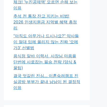
체크! ‘누진공제액’ 모르면 손해 보는
이유
추석 전 통장 잔고 지키는 비법!
2026 민생지원금 지역별 혜택 총정
리
“아직도 아무거나 드시나요?” 약사들
이 절대 입에 올리지 않는 진짜 ‘오메
가3’ 선별법
음식점 알바 이력서, 사장님 마음을
단번에 사로잡는 필승 전략 (양식 &
꿀팁)
결국 엇갈린 진심… 이혼숙려캠프 진
실공방 부부가 끝내 남남이 된 결정적
이유