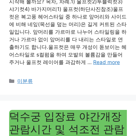
시작해 볼까요? 목차, 차례.1) 울프컷2)투블럭컷3)
샤기컷4) 바가지머리1) 울프컷(하단사진참조)울프
컷은 복고풍 헤어스타일 중 하나로 앞머리와 사이드
에 비해 네잎(목선을 덮는 머리)은 길게 커트된 스타
일입니다. 앞머리를 가르마로 나누어 스타일링을 하
거나 가르마 없이 앞머리를 다 내리는 스타일로 연
출하기도 합니다.울프컷은 매우 개성이 돋보이는 헤
어스타일로 s컬펌을 하여 모발의 볼륨감을 만들어
주거나 울프컷 레이어를 과감하게 …
Read more
Categories
미분류
덕수궁 입장료 야간개장
관람시간 및 석조전 관람