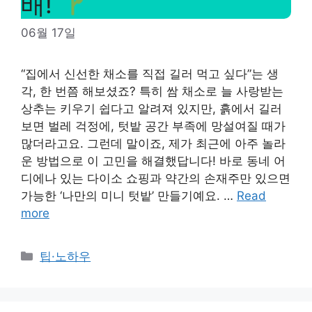
배!
06월 17일
“집에서 신선한 채소를 직접 길러 먹고 싶다”는 생
각, 한 번쯤 해보셨죠? 특히 쌈 채소로 늘 사랑받는
상추는 키우기 쉽다고 알려져 있지만, 흙에서 길러
보면 벌레 걱정에, 텃밭 공간 부족에 망설여질 때가
많더라고요. 그런데 말이죠, 제가 최근에 아주 놀라
운 방법으로 이 고민을 해결했답니다! 바로 동네 어
디에나 있는 다이소 쇼핑과 약간의 손재주만 있으면
가능한 ‘나만의 미니 텃밭’ 만들기예요. …
Read
more
Categories
팁·노하우