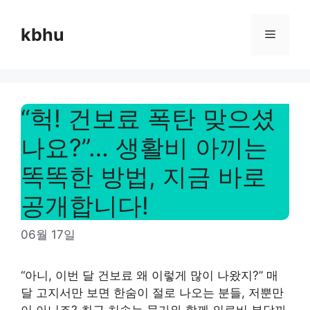
Skip
to
kbhu
Menu
content
“헉! 건보료 폭탄 맞으셨
나요?”… 생활비 아끼는
똑똑한 방법, 지금 바로
공개합니다!
06월 17일
“아니, 이번 달 건보료 왜 이렇게 많이 나왔지?” 매
달 고지서만 보면 한숨이 절로 나오는 분들, 저뿐만
이 아니죠? 최근 치솟는 물가와 함께 의료비 부담까